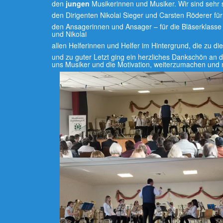
den
jungen
Musikerinnen und Musiker. Wir sind sehr s
den Dirigenten Nikolai Sieger und Carsten Röderer fü
den Ansagerinnen und Ansager – für die Bläserklass
und Nikolai
allen Helferinnen und Helfer im Hintergrund, die zu
und zu guter Letzt ging ein herzliches Dankschön an d
uns Musiker und die Motivation, weiterzumachen und 