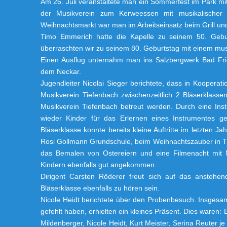
Am 26. Juli veranstaltete man ein Sommerfest im Park 
der Musikverein zum Kerweessen mit musikalischer 
Weihnachtsmarkt war man im Arbeitseinsatz beim Grill und
Timo Emmerich hatte die Kapelle zu seinem 50. Gebu
überraschten wir zu seinem 80. Geburtstag mit einem mus
Einen Ausflug unternahm man ins Salzbergwerk Bad Fried
dem Neckar.
Jugendleiter Nicolai Sieger berichtete, dass in Koopera
Musikverein Tiefenbach zwischenzeitlich 2 Bläserklas
Musikverein Tiefenbach betreut werden. Durch eine Ins
wieder Kinder für das Erlernen eines Instrumentes ge
Bläserklasse konnte bereits kleine Auftritte im letzten 
Rosi Gollmann Grundschule, beim Weihnachtszauber in Ti
das Bemalen von Ostereiern und eine Filmenacht mit
Kindern ebenfalls gut angekommen.
Dirigent Carsten Röderer freut sich auf das anstehen
Bläserklasse ebenfalls zu hören sein.
Nicole Heidt berichtete über den Probenbesuch. Insgesam
gefehlt haben, erhielten ein kleines Präsent. Dies waren: 
Mildenberger, Nicole Heidt, Kurt Meister, Serina Reuter je