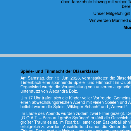
über Jahrzehnte hinweg mit seiner T
bere
Unser Mitgefühl gilt
Wir werden Manfred s
Mus
Spiele- und Filmnacht der Bläserklasse
Am Samstag, den 13. Juni 2026, veranstalteten die Bläserk
Tiefenbach eine spannende Spiele- und Filmnacht im Clubh
Organisiert wurde die Veranstaltung von unserem Jugendlei
unterstützt von Alexandra Bolz.
Um 17 Uhr trafen sich die Kinder voller Vorfreude. Gemein
einen abwechslungsreichen Abend mit vielen Spielen und Ak
beliebt waren die Spiele „Wikinger Schach“ und „Werwolf“.
Im Laufe des Abends wurden zudem zwei Filme gezeigt. De
„G.O.A.T. – Bock auf große Sprünge“ erzählt die Geschicht
großer Traum es ist, im Roarball, einer dem Basketball ähnl
erfolgreich zu werden. Anschließend sahen die Kinder den Fi
Zirkus“. Darin erbt ein kleiner Junge von seinem verstorbe