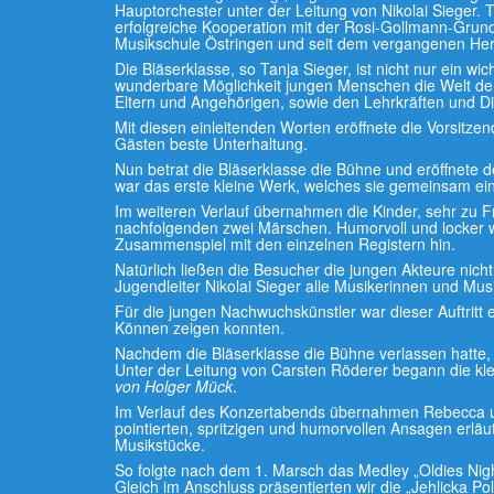
Hauptorchester unter der Leitung von Nikolai Sieger. 
erfolgreiche Kooperation mit der Rosi-Gollmann-Grun
Musikschule Östringen und seit dem vergangenen Her
Die Bläserklasse, so Tanja Sieger, ist nicht nur ein wi
wunderbare Möglichkeit jungen Menschen die Welt der
Eltern und Angehörigen, sowie den Lehrkräften und Dir
Mit diesen einleitenden Worten eröffnete die Vorsitz
Gästen beste Unterhaltung.
Nun betrat die Bläserklasse die Bühne und eröffnete 
war das erste kleine Werk, welches sie gemeinsam ein
Im weiteren Verlauf übernahmen die Kinder, sehr zu 
nachfolgenden zwei Märschen. Humorvoll und locker w
Zusammenspiel mit den einzelnen Registern hin.
Natürlich ließen die Besucher die jungen Akteure nic
Jugendleiter Nikolai Sieger alle Musikerinnen und Mus
Für die jungen Nachwuchskünstler war dieser Auftritt
Können zeigen konnten.
Nachdem die Bläserklasse die Bühne verlassen hatte,
Unter der Leitung von Carsten Röderer begann die k
von Holger Mück
.
Im Verlauf des Konzertabends übernahmen Rebecca un
pointierten, spritzigen und humorvollen Ansagen erlä
Musikstücke.
So folgte nach dem 1. Marsch das Medley „Oldies Nig
Gleich im Anschluss präsentierten wir die „Jehlicka P