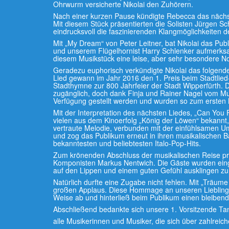
Ohrwurm versicherte Nikolai den Zuhörern.
Nach einer kurzen Pause kündigte Rebecca das nächst
Mit diesem Stück präsentierten die Solisten Jürgen Sch
eindrucksvoll die faszinierenden Klangmöglichkeiten 
Mit „My Dream“ von Peter Leitner, bat Nikolai das Pu
und unserem Flügelhornist Harry Schlenker aufmerksam
diesem Musikstück eine leise, aber sehr besondere N
Geradezu euphorisch verkündigte Nikolai das folgen
Lied gewann im Jahr 2016 den 1. Preis beim Stadtlied-C
Stadthymne zur 800 Jahrfeier der Stadt Wipperfürth. D
zugänglich, doch dank Finja und Rainer Nagel vom Mu
Verfügung gestellt werden und wurden so zum ersten Ma
Mit der Interpretation des nächsten Liedes, „Can You 
vielen aus dem Kinoerfolg „König der Löwen“ bekannt
vertraute Melodie, verbunden mit der einfühlsamen U
und zog das Publikum erneut in ihren musikalischen B
bekanntesten und beliebtesten Italo-Pop-Hits.
Zum krönenden Abschluss der musikalischen Reise prä
Komponisten Markus Nentwich. Die Gäste wurden ein
auf den Lippen und einem guten Gefühl ausklingen zu
Natürlich durfte eine Zugabe nicht fehlen. Mit „Träum
großen Applaus. Diese Hommage an unseren Liebling
Weise ab und hinterließ beim Publikum einen bleibend
Abschließend bedankte sich unsere 1. Vorsitzende Tan
alle Musikerinnen und Musiker, die sich über zahlreic