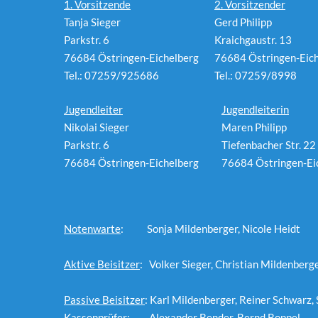
1. Vorsitzende
2. Vorsitzender
Tanja Sieger
Gerd Philipp
Parkstr. 6
Kraichgaustr. 13
76684 Östringen-Eichelberg
76684 Östringen-Eic
Tel.: 07259/925686
Tel.: 07259/8998
Jugendleiter
Jugendleiterin
Nikolai Sieger
Maren Philipp
Parkstr. 6
Tiefenbacher Str. 22
76684 Östringen-Eichelberg
76684 Östringen-Ei
Notenwarte
: Sonja Mildenberge
Aktive Beisitzer
: Volker Sieger, Christian M
Passive Beisitzer
: Karl Mildenberger, Reiner Sc
Kassenprüfer
: Alexander Bender, Bernd Boppel